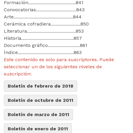
Formación........................................841
Convocatorias..................................843
Arte..................................................844
Cerámica cofradiera.........................850
Literatura.........................................853
Historia............................................857
Documento gráfico...........................861
Índice...............................................863
Este contenido es solo para suscriptores. Puede
seleccionar un de los siguientes niveles de
suscripción:
Boletín de febrero de 2018
Boletín de octubre de 2011
Boletín de marzo de 2011
Boletín de enero de 2011