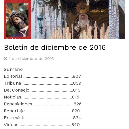
Boletín de diciembre de 2016
1 de diciembre de 2016
Sumario
Editorial ...........................................807
Tribuna.............................................809
Del Consejo......................................810
Noticias............................................815
Exposiciones....................................826
Reportaje.........................................829
Entrevista.........................................834
Vídeos..............................................840