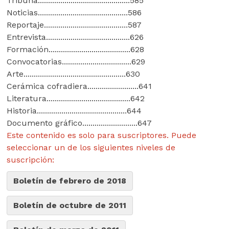
Tribuna.............................................585
Noticias............................................586
Reportaje.........................................587
Entrevista.........................................626
Formación........................................628
Convocatorias..................................629
Arte..................................................630
Cerámica cofradiera.........................641
Literatura.........................................642
Historia............................................644
Documento gráfico...........................647
Este contenido es solo para suscriptores. Puede
seleccionar un de los siguientes niveles de
suscripción:
Boletín de febrero de 2018
Boletín de octubre de 2011