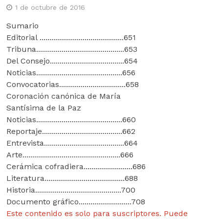
1 de octubre de 2016
Sumario
Editorial ...........................................651
Tribuna.............................................653
Del Consejo......................................654
Noticias............................................656
Convocatorias..................................658
Coronación canónica de María
Santísima de la Paz
Noticias............................................660
Reportaje.........................................662
Entrevista.........................................664
Arte..................................................666
Cerámica cofradiera.........................686
Literatura.........................................688
Historia............................................700
Documento gráfico...........................708
Este contenido es solo para suscriptores. Puede