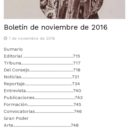
Boletín de noviembre de 2016
1 de noviembre de 2016
Sumario
Editorial ...........................................715
Tribuna.............................................717
Del Consejo......................................718
Noticias............................................721
Reportaje.........................................734
Entrevista.........................................740
Publicaciones...................................743
Formación........................................745
Convocatorias..................................746
Gran Poder
Arte..................................................748