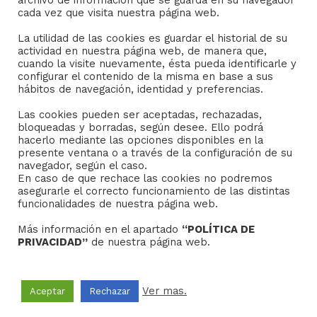
archivo de información que se guarda en su navegador
Consejo General de Hermandades y Cofradías de la
cada vez que visita nuestra página web.
ciudad de Sevilla
La utilidad de las cookies es guardar el historial de su
C/ San Gregorio 26. 41004- Sevilla
actividad en nuestra página web, de manera que,
(+34) 954 21 59 27
cuando la visite nuevamente, ésta pueda identificarle y
boletin@hermandades-de-sevilla.org
configurar el contenido de la misma en base a sus
hábitos de navegación, identidad y preferencias.
Las cookies pueden ser aceptadas, rechazadas,
bloqueadas y borradas, según desee. Ello podrá
hacerlo mediante las opciones disponibles en la
presente ventana o a través de la configuración de su
AVISO LEGAL
navegador, según el caso.
En caso de que rechace las cookies no podremos
asegurarle el correcto funcionamiento de las distintas
Sus datos seguros.
funcionalidades de nuestra página web.
Política de protección.
Más información en el apartado
“POLÍTICA DE
Política de Cookies.
PRIVACIDAD”
de nuestra página web.
Ver mas.
Aceptar
Rechazar
Copyright © 2022
Grupo Studium Formación