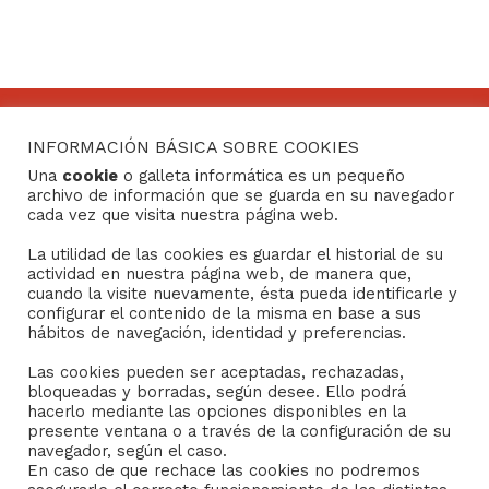
INFORMACIÓN BÁSICA SOBRE COOKIES
CONTACTO
Una
cookie
o galleta informática es un pequeño
archivo de información que se guarda en su navegador
Consejo General de Hermandades y Cofradías de la
cada vez que visita nuestra página web.
ciudad de Sevilla
La utilidad de las cookies es guardar el historial de su
C/ San Gregorio 26. 41004- Sevilla
actividad en nuestra página web, de manera que,
(+34) 954 21 59 27
cuando la visite nuevamente, ésta pueda identificarle y
boletin@hermandades-de-sevilla.org
configurar el contenido de la misma en base a sus
hábitos de navegación, identidad y preferencias.
Las cookies pueden ser aceptadas, rechazadas,
bloqueadas y borradas, según desee. Ello podrá
hacerlo mediante las opciones disponibles en la
presente ventana o a través de la configuración de su
AVISO LEGAL
navegador, según el caso.
En caso de que rechace las cookies no podremos