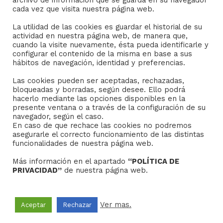
archivo de información que se guarda en su navegador
Consejo General de Hermandades y Cofradías de la
cada vez que visita nuestra página web.
ciudad de Sevilla
La utilidad de las cookies es guardar el historial de su
C/ San Gregorio 26. 41004- Sevilla
actividad en nuestra página web, de manera que,
(+34) 954 21 59 27
cuando la visite nuevamente, ésta pueda identificarle y
boletin@hermandades-de-sevilla.org
configurar el contenido de la misma en base a sus
hábitos de navegación, identidad y preferencias.
Las cookies pueden ser aceptadas, rechazadas,
bloqueadas y borradas, según desee. Ello podrá
hacerlo mediante las opciones disponibles en la
presente ventana o a través de la configuración de su
AVISO LEGAL
navegador, según el caso.
En caso de que rechace las cookies no podremos
asegurarle el correcto funcionamiento de las distintas
Sus datos seguros.
funcionalidades de nuestra página web.
Política de protección.
Más información en el apartado
“POLÍTICA DE
Política de Cookies.
PRIVACIDAD”
de nuestra página web.
Ver mas.
Aceptar
Rechazar
Copyright © 2022
Grupo Studium Formación