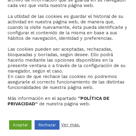
archivo de información que se guarda en su navegador
Consejo General de Hermandades y Cofradías de la
cada vez que visita nuestra página web.
ciudad de Sevilla
La utilidad de las cookies es guardar el historial de su
C/ San Gregorio 26. 41004- Sevilla
actividad en nuestra página web, de manera que,
(+34) 954 21 59 27
cuando la visite nuevamente, ésta pueda identificarle y
boletin@hermandades-de-sevilla.org
configurar el contenido de la misma en base a sus
hábitos de navegación, identidad y preferencias.
Las cookies pueden ser aceptadas, rechazadas,
bloqueadas y borradas, según desee. Ello podrá
hacerlo mediante las opciones disponibles en la
presente ventana o a través de la configuración de su
AVISO LEGAL
navegador, según el caso.
En caso de que rechace las cookies no podremos
asegurarle el correcto funcionamiento de las distintas
Sus datos seguros.
funcionalidades de nuestra página web.
Política de protección.
Más información en el apartado
“POLÍTICA DE
Política de Cookies.
PRIVACIDAD”
de nuestra página web.
Ver mas.
Aceptar
Rechazar
Copyright © 2022
Grupo Studium Formación