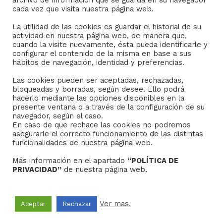
archivo de información que se guarda en su navegador
Consejo General de Hermandades y Cofradías de la
cada vez que visita nuestra página web.
ciudad de Sevilla
La utilidad de las cookies es guardar el historial de su
C/ San Gregorio 26. 41004- Sevilla
actividad en nuestra página web, de manera que,
(+34) 954 21 59 27
cuando la visite nuevamente, ésta pueda identificarle y
boletin@hermandades-de-sevilla.org
configurar el contenido de la misma en base a sus
hábitos de navegación, identidad y preferencias.
Las cookies pueden ser aceptadas, rechazadas,
bloqueadas y borradas, según desee. Ello podrá
hacerlo mediante las opciones disponibles en la
presente ventana o a través de la configuración de su
AVISO LEGAL
navegador, según el caso.
En caso de que rechace las cookies no podremos
asegurarle el correcto funcionamiento de las distintas
Sus datos seguros.
funcionalidades de nuestra página web.
Política de protección.
Más información en el apartado
“POLÍTICA DE
Política de Cookies.
PRIVACIDAD”
de nuestra página web.
Ver mas.
Aceptar
Rechazar
Copyright © 2022
Grupo Studium Formación