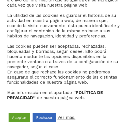
archivo de información que se guarda en su navegador
Consejo General de Hermandades y Cofradías de la
cada vez que visita nuestra página web.
ciudad de Sevilla
La utilidad de las cookies es guardar el historial de su
C/ San Gregorio 26. 41004- Sevilla
actividad en nuestra página web, de manera que,
(+34) 954 21 59 27
cuando la visite nuevamente, ésta pueda identificarle y
boletin@hermandades-de-sevilla.org
configurar el contenido de la misma en base a sus
hábitos de navegación, identidad y preferencias.
Las cookies pueden ser aceptadas, rechazadas,
bloqueadas y borradas, según desee. Ello podrá
hacerlo mediante las opciones disponibles en la
presente ventana o a través de la configuración de su
AVISO LEGAL
navegador, según el caso.
En caso de que rechace las cookies no podremos
asegurarle el correcto funcionamiento de las distintas
Sus datos seguros.
funcionalidades de nuestra página web.
Política de protección.
Más información en el apartado
“POLÍTICA DE
Política de Cookies.
PRIVACIDAD”
de nuestra página web.
Ver mas.
Aceptar
Rechazar
Copyright © 2022
Grupo Studium Formación