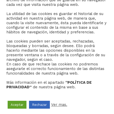
archivo de información que se guarda en su navegador
Consejo General de Hermandades y Cofradías de la
cada vez que visita nuestra página web.
ciudad de Sevilla
La utilidad de las cookies es guardar el historial de su
C/ San Gregorio 26. 41004- Sevilla
actividad en nuestra página web, de manera que,
(+34) 954 21 59 27
cuando la visite nuevamente, ésta pueda identificarle y
boletin@hermandades-de-sevilla.org
configurar el contenido de la misma en base a sus
hábitos de navegación, identidad y preferencias.
Las cookies pueden ser aceptadas, rechazadas,
bloqueadas y borradas, según desee. Ello podrá
hacerlo mediante las opciones disponibles en la
presente ventana o a través de la configuración de su
AVISO LEGAL
navegador, según el caso.
En caso de que rechace las cookies no podremos
asegurarle el correcto funcionamiento de las distintas
Sus datos seguros.
funcionalidades de nuestra página web.
Política de protección.
Más información en el apartado
“POLÍTICA DE
Política de Cookies.
PRIVACIDAD”
de nuestra página web.
Ver mas.
Aceptar
Rechazar
Copyright © 2022
Grupo Studium Formación