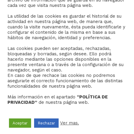
archivo de información que se guarda en su navegador
Consejo General de Hermandades y Cofradías de la
cada vez que visita nuestra página web.
ciudad de Sevilla
La utilidad de las cookies es guardar el historial de su
C/ San Gregorio 26. 41004- Sevilla
actividad en nuestra página web, de manera que,
(+34) 954 21 59 27
cuando la visite nuevamente, ésta pueda identificarle y
boletin@hermandades-de-sevilla.org
configurar el contenido de la misma en base a sus
hábitos de navegación, identidad y preferencias.
Las cookies pueden ser aceptadas, rechazadas,
bloqueadas y borradas, según desee. Ello podrá
hacerlo mediante las opciones disponibles en la
presente ventana o a través de la configuración de su
AVISO LEGAL
navegador, según el caso.
En caso de que rechace las cookies no podremos
asegurarle el correcto funcionamiento de las distintas
Sus datos seguros.
funcionalidades de nuestra página web.
Política de protección.
Más información en el apartado
“POLÍTICA DE
Política de Cookies.
PRIVACIDAD”
de nuestra página web.
Ver mas.
Aceptar
Rechazar
Copyright © 2022
Grupo Studium Formación