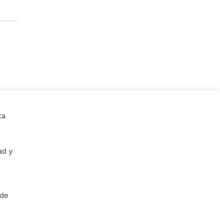
ta
ad y
 de