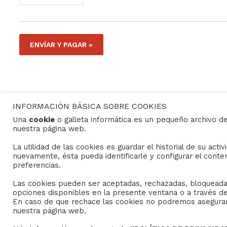
INFORMACIÓN BÁSICA SOBRE COOKIES
Una
cookie
o galleta informática es un pequeño archivo d
nuestra página web.
CONTACTO
La utilidad de las cookies es guardar el historial de su act
Consejo General de Hermandades y Cofradías de la c
nuevamente, ésta pueda identificarle y configurar el conte
C/ San Gregorio 26. 41004- Sevilla
preferencias.
(+34) 954 21 59 27
Las cookies pueden ser aceptadas, rechazadas, bloqueadas
boletin@hermandades-de-sevilla.org
opciones disponibles en la presente ventana o a través de 
En caso de que rechace las cookies no podremos asegurarle
nuestra página web.