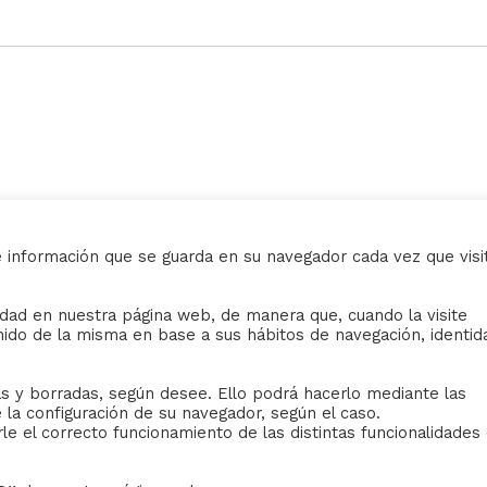
e información que se guarda en su navegador cada vez que visi
AVISO LEGAL
ividad en nuestra página web, de manera que, cuando la visite
iudad de Sevilla
Sus datos seguros.
nido de la misma en base a sus hábitos de navegación, identid
Política de protección.
Política de Cookies.
 y borradas, según desee. Ello podrá hacerlo mediante las
la configuración de su navegador, según el caso.
 el correcto funcionamiento de las distintas funcionalidades