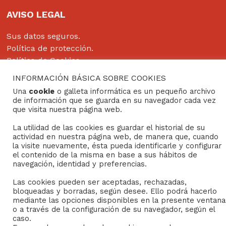
AVISO LEGAL
Sus datos seguros.
Política de protección.
Política de Cookies.
INFORMACIÓN BÁSICA SOBRE COOKIES
Una
cookie
o galleta informática es un pequeño archivo
de información que se guarda en su navegador cada vez
Copyright © 2022
Grupo Studium Formación
que visita nuestra página web.
La utilidad de las cookies es guardar el historial de su
actividad en nuestra página web, de manera que, cuando
la visite nuevamente, ésta pueda identificarle y configurar
el contenido de la misma en base a sus hábitos de
navegación, identidad y preferencias.
Las cookies pueden ser aceptadas, rechazadas,
bloqueadas y borradas, según desee. Ello podrá hacerlo
mediante las opciones disponibles en la presente ventana
o a través de la configuración de su navegador, según el
caso.