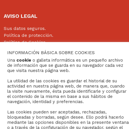
AVISO LEGAL
Sus datos seguros.
Política de protección.
Política de Cookies.
INFORMACIÓN BÁSICA SOBRE COOKIES
Una
cookie
o galleta informática es un pequeño archivo
de información que se guarda en su navegador cada vez
Copyright © 2022
Grupo Studium Formación
que visita nuestra página web.
La utilidad de las cookies es guardar el historial de su
actividad en nuestra página web, de manera que, cuando
la visite nuevamente, ésta pueda identificarle y configurar
el contenido de la misma en base a sus hábitos de
navegación, identidad y preferencias.
Las cookies pueden ser aceptadas, rechazadas,
bloqueadas y borradas, según desee. Ello podrá hacerlo
mediante las opciones disponibles en la presente ventana
o a través de la configuración de su navegador, según el