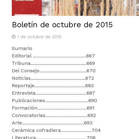
Boletín de octubre de 2015
1 de octubre de 2015
Sumario
Editorial ...........................................667
Tribuna.............................................669
Del Consejo......................................670
Noticias............................................672
Reportaje.........................................683
Entrevista.........................................687
Publicaciones...................................690
Formación........................................691
Convocatorias..................................692
Arte..................................................693
Cerámica cofradiera.........................704
Literatura.........................................706