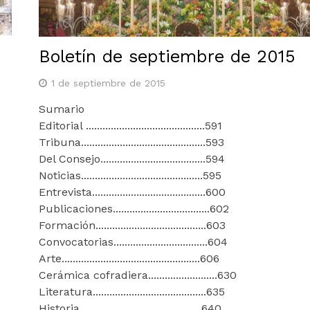
Boletín de septiembre de 2015
1 de septiembre de 2015
Sumario
Editorial ...........................................591
Tribuna.............................................593
Del Consejo......................................594
Noticias............................................595
Entrevista.........................................600
Publicaciones...................................602
Formación........................................603
Convocatorias..................................604
Arte..................................................606
Cerámica cofradiera.........................630
Literatura.........................................635
Historia............................................640