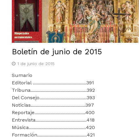
Boletín de junio de 2015
1 de junio de 2015
Sumario
Editorial ...........................................391
Tribuna.............................................392
Del Consejo......................................393
Noticias............................................397
Reportaje.........................................400
Entrevista.........................................418
Música..............................................420
Formación........................................421