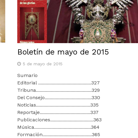
Boletín de mayo de 2015
5 de mayo de 2015
Sumario
Editorial ...........................................327
Tribuna.............................................329
Del Consejo......................................330
Noticias............................................335
Reportaje.........................................337
Publicaciones...................................363
Música..............................................364
Formación........................................365