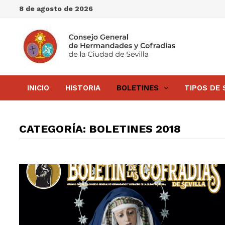
Saltar
8 de agosto de 2026
al
contenido
INICIO
HISTORIA
BOLETINES
TIPOS DE 
CATEGORÍA:
BOLETINES 2018