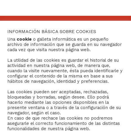
INFORMACIÓN BÁSICA SOBRE COOKIES
CONTACTO
Una
cookie
o galleta informática es un pequeño
archivo de información que se guarda en su navegador
Consejo General de Hermandades y Cofradías de la
cada vez que visita nuestra página web.
ciudad de Sevilla
La utilidad de las cookies es guardar el historial de su
C/ San Gregorio 26. 41004- Sevilla
actividad en nuestra página web, de manera que,
(+34) 954 21 59 27
cuando la visite nuevamente, ésta pueda identificarle y
boletin@hermandades-de-sevilla.org
configurar el contenido de la misma en base a sus
hábitos de navegación, identidad y preferencias.
Las cookies pueden ser aceptadas, rechazadas,
bloqueadas y borradas, según desee. Ello podrá
hacerlo mediante las opciones disponibles en la
presente ventana o a través de la configuración de su
AVISO LEGAL
navegador, según el caso.
En caso de que rechace las cookies no podremos
asegurarle el correcto funcionamiento de las distintas
Sus datos seguros.
funcionalidades de nuestra página web.