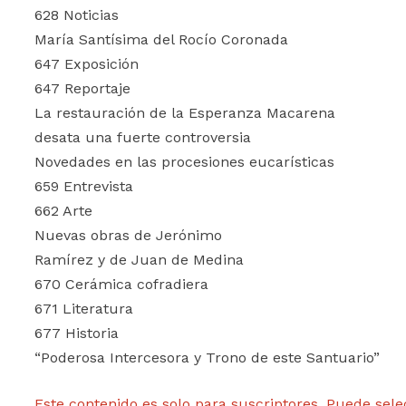
628 Noticias
María Santísima del Rocío Coronada
647 Exposición
647 Reportaje
La restauración de la Esperanza Macarena
desata una fuerte controversia
Novedades en las procesiones eucarísticas
659 Entrevista
662 Arte
Nuevas obras de Jerónimo
Ramírez y de Juan de Medina
670 Cerámica cofradiera
671 Literatura
677 Historia
“Poderosa Intercesora y Trono de este Santuario”
Este contenido es solo para suscriptores. Puede sele