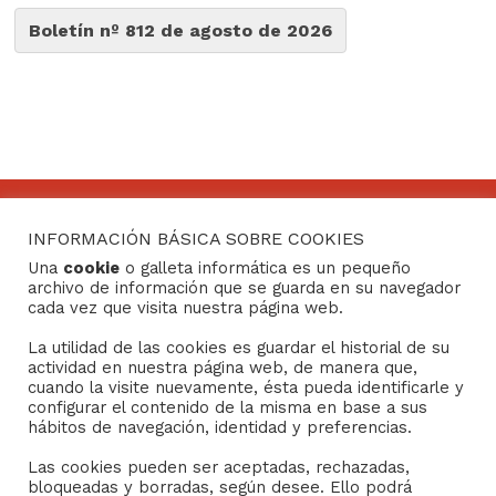
Boletín nº 812 de agosto de 2026
INFORMACIÓN BÁSICA SOBRE COOKIES
CONTACTO
Una
cookie
o galleta informática es un pequeño
archivo de información que se guarda en su navegador
Consejo General de Hermandades y Cofradías de la
cada vez que visita nuestra página web.
ciudad de Sevilla
La utilidad de las cookies es guardar el historial de su
C/ San Gregorio 26. 41004- Sevilla
actividad en nuestra página web, de manera que,
(+34) 954 21 59 27
cuando la visite nuevamente, ésta pueda identificarle y
boletin@hermandades-de-sevilla.org
configurar el contenido de la misma en base a sus
hábitos de navegación, identidad y preferencias.
Las cookies pueden ser aceptadas, rechazadas,
bloqueadas y borradas, según desee. Ello podrá