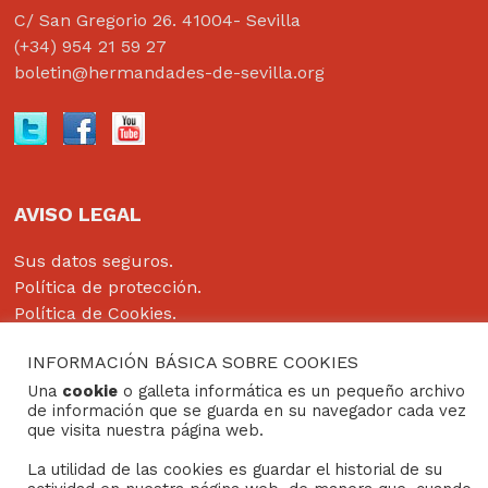
C/ San Gregorio 26. 41004- Sevilla
(+34) 954 21 59 27
boletin@hermandades-de-sevilla.org
AVISO LEGAL
Sus datos seguros.
Política de protección.
Política de Cookies.
INFORMACIÓN BÁSICA SOBRE COOKIES
Una
cookie
o galleta informática es un pequeño archivo
de información que se guarda en su navegador cada vez
Copyright © 2022
Grupo Studium Formación
que visita nuestra página web.
La utilidad de las cookies es guardar el historial de su