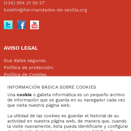
(+34) 954 21 59 27
boletin@hermandades-de-sevilla.org
AVISO LEGAL
Sus datos seguros.
Política de protección.
Política de Cookies.
INFORMACIÓN BÁSICA SOBRE COOKIES
Una
cookie
o galleta informática es un pequeño archivo
de información que se guarda en su navegador cada vez
Copyright © 2022
Grupo Studium Formación
que visita nuestra página web.
La utilidad de las cookies es guardar el historial de su
actividad en nuestra página web, de manera que, cuando
la visite nuevamente, ésta pueda identificarle y configurar