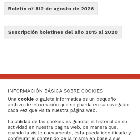
Boletín nº 812 de agosto de 2026
Suscripción boletines del año 2015 al 2020
INFORMACIÓN BÁSICA SOBRE COOKIES
CONTACTO
Una
cookie
o galleta informática es un pequeño
archivo de información que se guarda en su navegador
Consejo General de Hermandades y Cofradías de la
cada vez que visita nuestra página web.
ciudad de Sevilla
La utilidad de las cookies es guardar el historial de su
C/ San Gregorio 26. 41004- Sevilla
actividad en nuestra página web, de manera que,
(+34) 954 21 59 27
cuando la visite nuevamente, ésta pueda identificarle y
boletin@hermandades-de-sevilla.org
configurar el contenido de la misma en base a sus