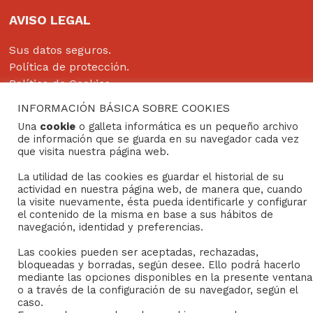
AVISO LEGAL
Sus datos seguros.
Política de protección.
Política de Cookies.
INFORMACIÓN BÁSICA SOBRE COOKIES
Una
cookie
o galleta informática es un pequeño archivo
de información que se guarda en su navegador cada vez
Copyright © 2022
Grupo Studium Formación
que visita nuestra página web.
La utilidad de las cookies es guardar el historial de su
actividad en nuestra página web, de manera que, cuando
la visite nuevamente, ésta pueda identificarle y configurar
el contenido de la misma en base a sus hábitos de
navegación, identidad y preferencias.
Las cookies pueden ser aceptadas, rechazadas,
bloqueadas y borradas, según desee. Ello podrá hacerlo
mediante las opciones disponibles en la presente ventana
o a través de la configuración de su navegador, según el
caso.