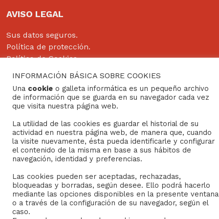
AVISO LEGAL
Sus datos seguros.
Política de protección.
Política de Cookies.
INFORMACIÓN BÁSICA SOBRE COOKIES
Una
cookie
o galleta informática es un pequeño archivo
de información que se guarda en su navegador cada vez
Copyright © 2022
Grupo Studium Formación
que visita nuestra página web.
La utilidad de las cookies es guardar el historial de su
actividad en nuestra página web, de manera que, cuando
la visite nuevamente, ésta pueda identificarle y configurar
el contenido de la misma en base a sus hábitos de
navegación, identidad y preferencias.
Las cookies pueden ser aceptadas, rechazadas,
bloqueadas y borradas, según desee. Ello podrá hacerlo
mediante las opciones disponibles en la presente ventana
o a través de la configuración de su navegador, según el
caso.