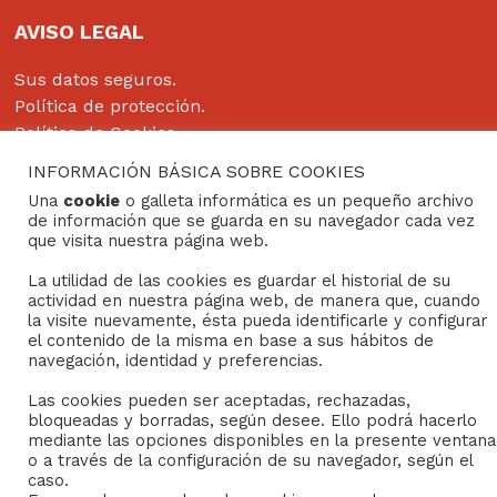
AVISO LEGAL
Sus datos seguros.
Política de protección.
Política de Cookies.
INFORMACIÓN BÁSICA SOBRE COOKIES
Una
cookie
o galleta informática es un pequeño archivo
de información que se guarda en su navegador cada vez
Copyright © 2022
Grupo Studium Formación
que visita nuestra página web.
La utilidad de las cookies es guardar el historial de su
actividad en nuestra página web, de manera que, cuando
la visite nuevamente, ésta pueda identificarle y configurar
el contenido de la misma en base a sus hábitos de
navegación, identidad y preferencias.
Las cookies pueden ser aceptadas, rechazadas,
bloqueadas y borradas, según desee. Ello podrá hacerlo
mediante las opciones disponibles en la presente ventana
o a través de la configuración de su navegador, según el
caso.