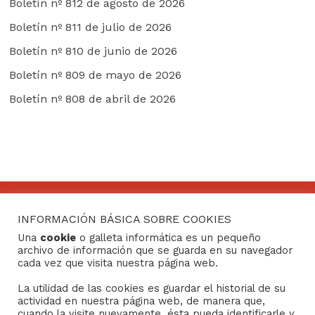
Boletín nº 812 de agosto de 2026
Boletín nº 811 de julio de 2026
Boletín nº 810 de junio de 2026
Boletín nº 809 de mayo de 2026
Boletín nº 808 de abril de 2026
INFORMACIÓN BÁSICA SOBRE COOKIES
CONTACTO
Una
cookie
o galleta informática es un pequeño
archivo de información que se guarda en su navegador
Consejo General de Hermandades y Cofradías de la
cada vez que visita nuestra página web.
ciudad de Sevilla
La utilidad de las cookies es guardar el historial de su
C/ San Gregorio 26. 41004- Sevilla
actividad en nuestra página web, de manera que,
(+34) 954 21 59 27
cuando la visite nuevamente, ésta pueda identificarle y