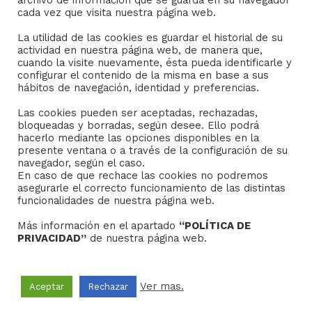
archivo de información que se guarda en su navegador
Consejo General de Hermandades y Cofradías de la
cada vez que visita nuestra página web.
ciudad de Sevilla
La utilidad de las cookies es guardar el historial de su
C/ San Gregorio 26. 41004- Sevilla
actividad en nuestra página web, de manera que,
(+34) 954 21 59 27
cuando la visite nuevamente, ésta pueda identificarle y
boletin@hermandades-de-sevilla.org
configurar el contenido de la misma en base a sus
hábitos de navegación, identidad y preferencias.
Las cookies pueden ser aceptadas, rechazadas,
bloqueadas y borradas, según desee. Ello podrá
hacerlo mediante las opciones disponibles en la
presente ventana o a través de la configuración de su
AVISO LEGAL
navegador, según el caso.
En caso de que rechace las cookies no podremos
asegurarle el correcto funcionamiento de las distintas
Sus datos seguros.
funcionalidades de nuestra página web.
Política de protección.
Más información en el apartado
“POLÍTICA DE
Política de Cookies.
PRIVACIDAD”
de nuestra página web.
Ver mas.
Aceptar
Rechazar
Copyright © 2022
Grupo Studium Formación