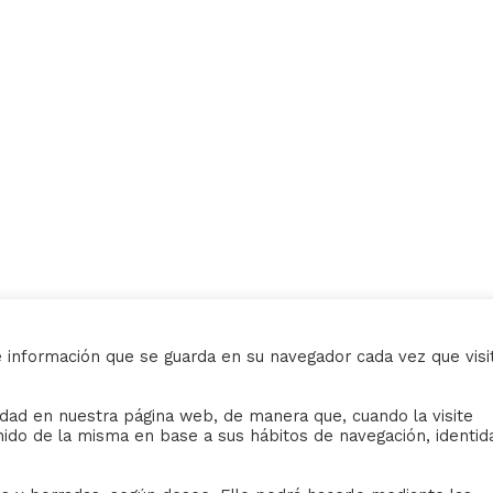
e información que se guarda en su navegador cada vez que visi
AVISO LEGAL
ividad en nuestra página web, de manera que, cuando la visite
iudad de Sevilla
Sus datos seguros.
nido de la misma en base a sus hábitos de navegación, identid
Política de protección.
Política de Cookies.