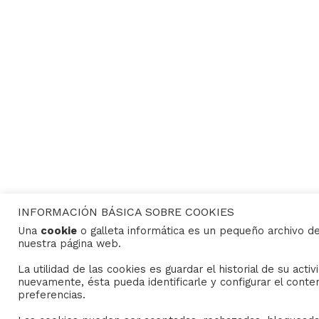
INFORMACIÓN BÁSICA SOBRE COOKIES
Una
cookie
o galleta informática es un pequeño archivo d
nuestra página web.
CONTACTO
La utilidad de las cookies es guardar el historial de su act
Consejo General de Hermandades y Cofradías de la c
nuevamente, ésta pueda identificarle y configurar el conte
C/ San Gregorio 26. 41004- Sevilla
preferencias.
(+34) 954 21 59 27