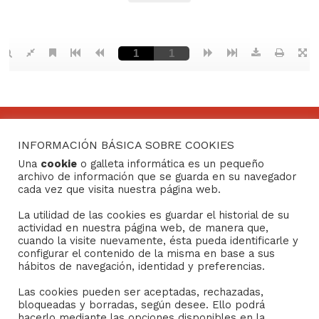
INFORMACIÓN BÁSICA SOBRE COOKIES
CONTACTO
Una
cookie
o galleta informática es un pequeño
archivo de información que se guarda en su navegador
Consejo General de Hermandades y Cofradías de la
cada vez que visita nuestra página web.
ciudad de Sevilla
La utilidad de las cookies es guardar el historial de su
C/ San Gregorio 26. 41004- Sevilla
actividad en nuestra página web, de manera que,
(+34) 954 21 59 27
cuando la visite nuevamente, ésta pueda identificarle y
boletin@hermandades-de-sevilla.org
configurar el contenido de la misma en base a sus
hábitos de navegación, identidad y preferencias.
Las cookies pueden ser aceptadas, rechazadas,
bloqueadas y borradas, según desee. Ello podrá
hacerlo mediante las opciones disponibles en la