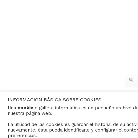
INFORMACIÓN BÁSICA SOBRE COOKIES
Una
cookie
o galleta informática es un pequeño archivo d
nuestra página web.
CONTACTO
La utilidad de las cookies es guardar el historial de su act
nuevamente, ésta pueda identificarle y configurar el conte
preferencias.
Consejo General de Hermandades y Cofradías de la c