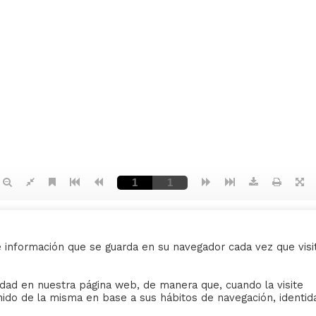
e información que se guarda en su navegador cada vez que visi
AVISO LEGAL
ividad en nuestra página web, de manera que, cuando la visite
nido de la misma en base a sus hábitos de navegación, identid
iudad de Sevilla
Sus datos seguros.