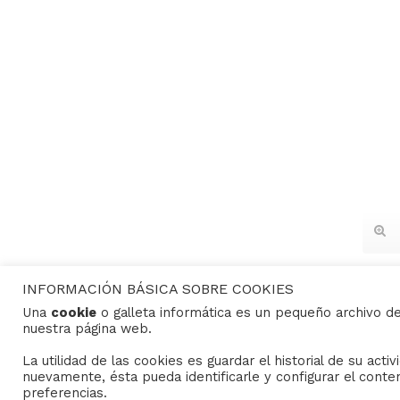
INFORMACIÓN BÁSICA SOBRE COOKIES
Una
cookie
o galleta informática es un pequeño archivo d
nuestra página web.
CONTACTO
La utilidad de las cookies es guardar el historial de su act
nuevamente, ésta pueda identificarle y configurar el conte
preferencias.
Consejo General de Hermandades y Cofradías de la c