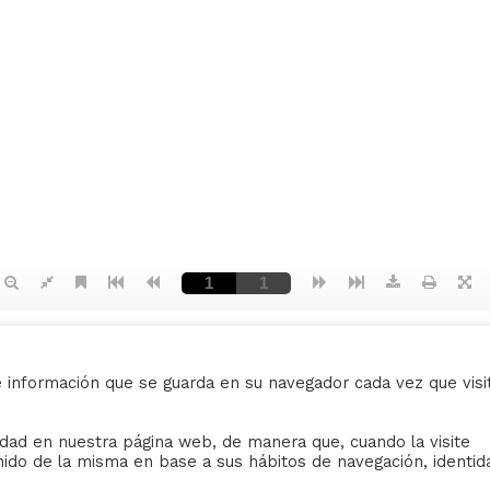
e información que se guarda en su navegador cada vez que visi
AVISO LEGAL
ividad en nuestra página web, de manera que, cuando la visite
nido de la misma en base a sus hábitos de navegación, identid
iudad de Sevilla
Sus datos seguros.