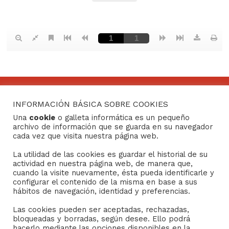
INFORMACIÓN BÁSICA SOBRE COOKIES
CONTACTO
Una
cookie
o galleta informática es un pequeño
archivo de información que se guarda en su navegador
Consejo General de Hermandades y Cofradías de la
cada vez que visita nuestra página web.
ciudad de Sevilla
La utilidad de las cookies es guardar el historial de su
C/ San Gregorio 26. 41004- Sevilla
actividad en nuestra página web, de manera que,
(+34) 954 21 59 27
cuando la visite nuevamente, ésta pueda identificarle y
boletin@hermandades-de-sevilla.org
configurar el contenido de la misma en base a sus
hábitos de navegación, identidad y preferencias.
Las cookies pueden ser aceptadas, rechazadas,
bloqueadas y borradas, según desee. Ello podrá
hacerlo mediante las opciones disponibles en la