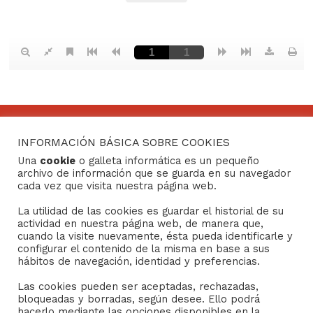
INFORMACIÓN BÁSICA SOBRE COOKIES
CONTACTO
Una
cookie
o galleta informática es un pequeño
archivo de información que se guarda en su navegador
Consejo General de Hermandades y Cofradías de la
cada vez que visita nuestra página web.
ciudad de Sevilla
La utilidad de las cookies es guardar el historial de su
C/ San Gregorio 26. 41004- Sevilla
actividad en nuestra página web, de manera que,
(+34) 954 21 59 27
cuando la visite nuevamente, ésta pueda identificarle y
boletin@hermandades-de-sevilla.org
configurar el contenido de la misma en base a sus
hábitos de navegación, identidad y preferencias.
Las cookies pueden ser aceptadas, rechazadas,
bloqueadas y borradas, según desee. Ello podrá
hacerlo mediante las opciones disponibles en la