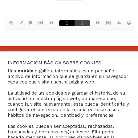
INFORMACIÓN BÁSICA SOBRE COOKIES
CONTACTO
Una
cookie
o galleta informática es un pequeño
archivo de información que se guarda en su navegador
Consejo General de Hermandades y Cofradías de la
cada vez que visita nuestra página web.
ciudad de Sevilla
La utilidad de las cookies es guardar el historial de su
C/ San Gregorio 26. 41004- Sevilla
actividad en nuestra página web, de manera que,
(+34) 954 21 59 27
cuando la visite nuevamente, ésta pueda identificarle y
boletin@hermandades-de-sevilla.org
configurar el contenido de la misma en base a sus
hábitos de navegación, identidad y preferencias.
Las cookies pueden ser aceptadas, rechazadas,
bloqueadas y borradas, según desee. Ello podrá
hacerlo mediante las opciones disponibles en la