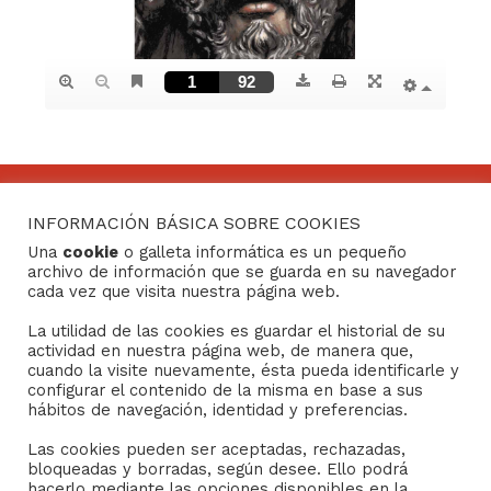
INFORMACIÓN BÁSICA SOBRE COOKIES
CONTACTO
Una
cookie
o galleta informática es un pequeño
archivo de información que se guarda en su navegador
Consejo General de Hermandades y Cofradías de la
cada vez que visita nuestra página web.
ciudad de Sevilla
La utilidad de las cookies es guardar el historial de su
C/ San Gregorio 26. 41004- Sevilla
actividad en nuestra página web, de manera que,
(+34) 954 21 59 27
cuando la visite nuevamente, ésta pueda identificarle y
boletin@hermandades-de-sevilla.org
configurar el contenido de la misma en base a sus
hábitos de navegación, identidad y preferencias.
Las cookies pueden ser aceptadas, rechazadas,
bloqueadas y borradas, según desee. Ello podrá
hacerlo mediante las opciones disponibles en la