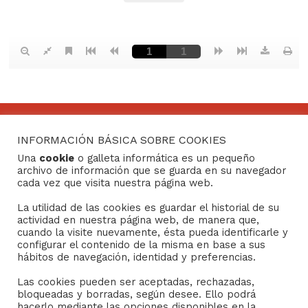
INFORMACIÓN BÁSICA SOBRE COOKIES
CONTACTO
Una
cookie
o galleta informática es un pequeño
archivo de información que se guarda en su navegador
Consejo General de Hermandades y Cofradías de la
cada vez que visita nuestra página web.
ciudad de Sevilla
La utilidad de las cookies es guardar el historial de su
C/ San Gregorio 26. 41004- Sevilla
actividad en nuestra página web, de manera que,
(+34) 954 21 59 27
cuando la visite nuevamente, ésta pueda identificarle y
boletin@hermandades-de-sevilla.org
configurar el contenido de la misma en base a sus
hábitos de navegación, identidad y preferencias.
Las cookies pueden ser aceptadas, rechazadas,
bloqueadas y borradas, según desee. Ello podrá
hacerlo mediante las opciones disponibles en la