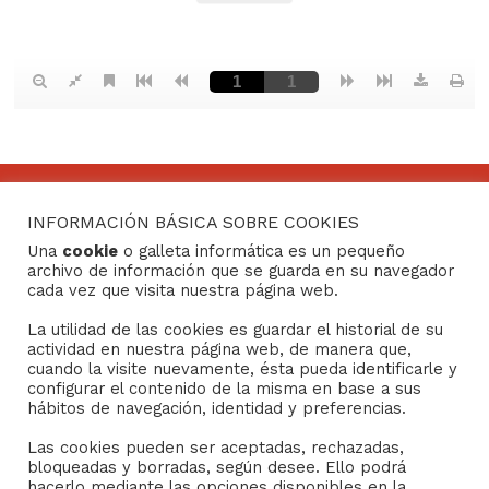
INFORMACIÓN BÁSICA SOBRE COOKIES
CONTACTO
Una
cookie
o galleta informática es un pequeño
archivo de información que se guarda en su navegador
Consejo General de Hermandades y Cofradías de la
cada vez que visita nuestra página web.
ciudad de Sevilla
La utilidad de las cookies es guardar el historial de su
C/ San Gregorio 26. 41004- Sevilla
actividad en nuestra página web, de manera que,
(+34) 954 21 59 27
cuando la visite nuevamente, ésta pueda identificarle y
boletin@hermandades-de-sevilla.org
configurar el contenido de la misma en base a sus
hábitos de navegación, identidad y preferencias.
Las cookies pueden ser aceptadas, rechazadas,
bloqueadas y borradas, según desee. Ello podrá
hacerlo mediante las opciones disponibles en la