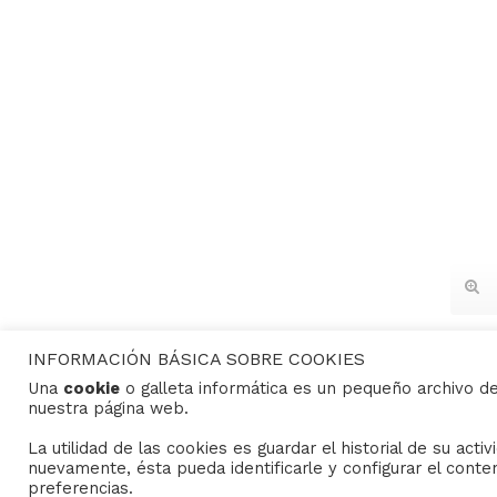
INFORMACIÓN BÁSICA SOBRE COOKIES
Una
cookie
o galleta informática es un pequeño archivo d
nuestra página web.
CONTACTO
La utilidad de las cookies es guardar el historial de su act
nuevamente, ésta pueda identificarle y configurar el conte
preferencias.
Consejo General de Hermandades y Cofradías de la c