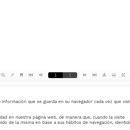
e información que se guarda en su navegador cada vez que visi
AVISO LEGAL
ividad en nuestra página web, de manera que, cuando la visite
nido de la misma en base a sus hábitos de navegación, identid
iudad de Sevilla
Sus datos seguros.