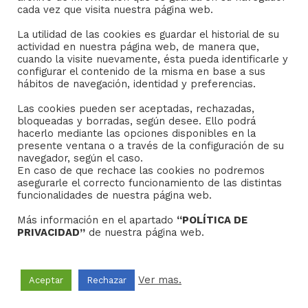
(+34) 954 21 59 27
cada vez que visita nuestra página web.
boletin@hermandades-de-sevilla.org
La utilidad de las cookies es guardar el historial de su
actividad en nuestra página web, de manera que,
cuando la visite nuevamente, ésta pueda identificarle y
configurar el contenido de la misma en base a sus
hábitos de navegación, identidad y preferencias.
Las cookies pueden ser aceptadas, rechazadas,
AVISO LEGAL
bloqueadas y borradas, según desee. Ello podrá
hacerlo mediante las opciones disponibles en la
Sus datos seguros.
presente ventana o a través de la configuración de su
navegador, según el caso.
Política de protección.
En caso de que rechace las cookies no podremos
Política de Cookies.
asegurarle el correcto funcionamiento de las distintas
funcionalidades de nuestra página web.
Más información en el apartado
“POLÍTICA DE
PRIVACIDAD”
de nuestra página web.
Copyright © 2022
Grupo Studium Formación
Ver mas.
Aceptar
Rechazar