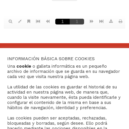
INFORMACIÓN BÁSICA SOBRE COOKIES
CONTACTO
Una
cookie
o galleta informática es un pequeño
archivo de información que se guarda en su navegador
Consejo General de Hermandades y Cofradías de la
cada vez que visita nuestra página web.
ciudad de Sevilla
La utilidad de las cookies es guardar el historial de su
C/ San Gregorio 26. 41004- Sevilla
actividad en nuestra página web, de manera que,
(+34) 954 21 59 27
cuando la visite nuevamente, ésta pueda identificarle y
boletin@hermandades-de-sevilla.org
configurar el contenido de la misma en base a sus
hábitos de navegación, identidad y preferencias.
Las cookies pueden ser aceptadas, rechazadas,
bloqueadas y borradas, según desee. Ello podrá
hacerlo mediante las opciones disponibles en la