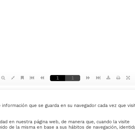
e información que se guarda en su navegador cada vez que visi
AVISO LEGAL
ividad en nuestra página web, de manera que, cuando la visite
nido de la misma en base a sus hábitos de navegación, identid
iudad de Sevilla
Sus datos seguros.