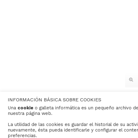
INFORMACIÓN BÁSICA SOBRE COOKIES
Una
cookie
o galleta informática es un pequeño archivo d
nuestra página web.
CONTACTO
La utilidad de las cookies es guardar el historial de su act
nuevamente, ésta pueda identificarle y configurar el conte
preferencias.
Consejo General de Hermandades y Cofradías de la c