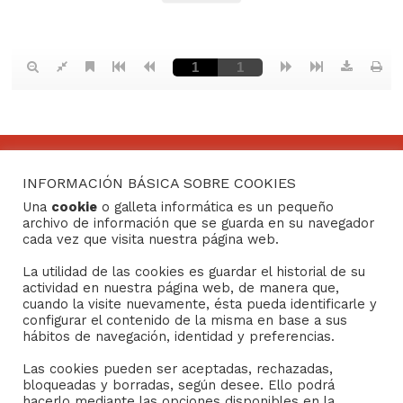
INFORMACIÓN BÁSICA SOBRE COOKIES
CONTACTO
Una
cookie
o galleta informática es un pequeño
archivo de información que se guarda en su navegador
Consejo General de Hermandades y Cofradías de la
cada vez que visita nuestra página web.
ciudad de Sevilla
La utilidad de las cookies es guardar el historial de su
C/ San Gregorio 26. 41004- Sevilla
actividad en nuestra página web, de manera que,
(+34) 954 21 59 27
cuando la visite nuevamente, ésta pueda identificarle y
boletin@hermandades-de-sevilla.org
configurar el contenido de la misma en base a sus
hábitos de navegación, identidad y preferencias.
Las cookies pueden ser aceptadas, rechazadas,
bloqueadas y borradas, según desee. Ello podrá
hacerlo mediante las opciones disponibles en la