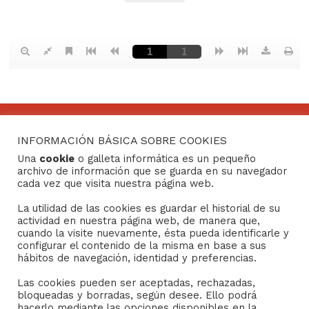
INFORMACIÓN BÁSICA SOBRE COOKIES
CONTACTO
Una
cookie
o galleta informática es un pequeño
archivo de información que se guarda en su navegador
Consejo General de Hermandades y Cofradías de la
cada vez que visita nuestra página web.
ciudad de Sevilla
La utilidad de las cookies es guardar el historial de su
C/ San Gregorio 26. 41004- Sevilla
actividad en nuestra página web, de manera que,
(+34) 954 21 59 27
cuando la visite nuevamente, ésta pueda identificarle y
boletin@hermandades-de-sevilla.org
configurar el contenido de la misma en base a sus
hábitos de navegación, identidad y preferencias.
Las cookies pueden ser aceptadas, rechazadas,
bloqueadas y borradas, según desee. Ello podrá
hacerlo mediante las opciones disponibles en la