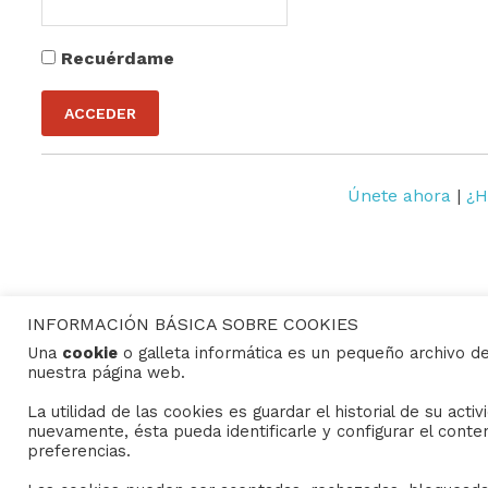
Recuérdame
Únete ahora
|
¿H
INFORMACIÓN BÁSICA SOBRE COOKIES
Una
cookie
o galleta informática es un pequeño archivo d
nuestra página web.
CONTACTO
La utilidad de las cookies es guardar el historial de su act
Consejo General de Hermandades y Cofradías de la c
nuevamente, ésta pueda identificarle y configurar el conte
C/ San Gregorio 26. 41004- Sevilla
preferencias.
(+34) 954 21 59 27