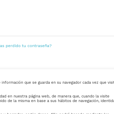
as perdido tu contraseña?
e información que se guarda en su navegador cada vez que visi
AVISO LEGAL
ividad en nuestra página web, de manera que, cuando la visite
iudad de Sevilla
Sus datos seguros.
nido de la misma en base a sus hábitos de navegación, identid
Política de protección.
Política de Cookies.