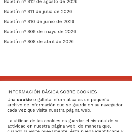
Boletín nº 812 de agosto de 2026
Boletín nº 811 de julio de 2026
Boletín nº 810 de junio de 2026
Boletín nº 809 de mayo de 2026
Boletín nº 808 de abril de 2026
INFORMACIÓN BÁSICA SOBRE COOKIES
CONTACTO
Una
cookie
o galleta informática es un pequeño
archivo de información que se guarda en su navegador
Consejo General de Hermandades y Cofradías de la
cada vez que visita nuestra página web.
ciudad de Sevilla
La utilidad de las cookies es guardar el historial de su
C/ San Gregorio 26. 41004- Sevilla
actividad en nuestra página web, de manera que,
(+34) 954 21 59 27
cuando la visite nuevamente, ésta pueda identificarle y