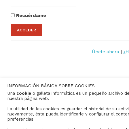
Recuérdame
Únete ahora
|
¿H
INFORMACIÓN BÁSICA SOBRE COOKIES
Una
cookie
o galleta informática es un pequeño archivo d
nuestra página web.
CONTACTO
La utilidad de las cookies es guardar el historial de su act
Consejo General de Hermandades y Cofradías de la c
nuevamente, ésta pueda identificarle y configurar el conte
C/ San Gregorio 26. 41004- Sevilla
preferencias.
(+34) 954 21 59 27