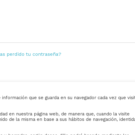
as perdido tu contraseña?
e información que se guarda en su navegador cada vez que visi
AVISO LEGAL
ividad en nuestra página web, de manera que, cuando la visite
iudad de Sevilla
Sus datos seguros.
nido de la misma en base a sus hábitos de navegación, identid
Política de protección.
Política de Cookies.